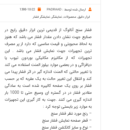
ارسال شده توسط :
PADRAAD
1398-10-22
ابزار دقیق
,
محصولات
,
نمایشگر
,
نمایشگر فشار
فشار سنج آنالوگ از قدیمی ترین ابزار دقیق رایج در
صنایع جهت نشان دادن مقدار فشار می باشد که هنوز
به لحاظ محبوبتی و قیمت مناسبی که دارد از پر مصرف
ترین تجهیزات جهت نمایش فشار می باشد . این
تجهیزات که از مکانیزم مکانیکی بوردون تیوب یا
دیافراگی و در بعضی موارد بیلوز المنت استفاده می کند
با تغییر حالتی که المنت اندازه گیر در اثر فشار پیدا می
کند و انتقال این تغییر حالت به یک عقربه که بر حسب
فشار بر روی یک صفحه کالیبره شده است به سادگی
مقادیر فشار در در گستره ای وسیع حتی تا 1000 بار
اندازه گیری می کنند .جهت به کار گیری این تجهیزات
به موارد زیر بایستی توجه کرد :
– رنج مورد نظر فشار سنج
– قطر صفحه نمایش فشار سنج
– نوع و سایز کانکشن فشار سنج