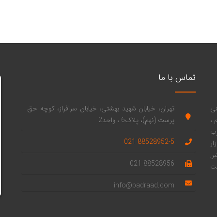
تماس با ما
نی
تهران، خیابان شهید بهشتی، خیابان سرافراز، کوچه حق
 ،
پرست (نهم)، پلاک6 ، واحد2
رب
88528952-5 021
ر
ر,
88528956 021
یت
info@padraad.com