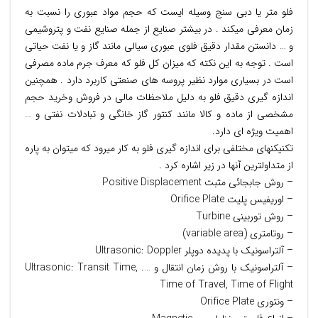
فلو متر یا دبی سنج وسیله ایست که حجم مواد عبوری را نسبت به
زمان معرفی میکند . در بیشتر صنایع از جمله صنایع نفت و پتروشیمی
و … دانستن مقدار دقیق فلوی عبوری سیالی مانند گاز و یا نفت حیاتی
است . توجه به این نکته که میزان کل فلو که معرف جرم ماده مصرفی
است در بسیاری موارد نظیر پروسه های صنعتی کاربرد دارد . همچنین
اندازه گیری دقیق فلو به دلیل ملاحظات مالی در فروش وخرید حجم
مشخصی از ماده و کالا مانند کنتور گاز خانگی و تبادلات نفتی و …
اهمیت ویژه ای دارد.
تکنیکنهای مختلفی برای اندازه گیری فلو به کار میرود که میتوان به پاره
از متداولترین آنها در زیر اشاره کرد .
– روش جابجائی مثبت Positive Displacement
– اوریفیس پلیت Orifice Plate
– روش توربینی Turbine
– روتامتری (variable area)
– آلتراسونیک با پدیده دوپلر Ultrasonic: Doppler
– آلتراسونیک با روش زمان انتقال و …. Ultrasonic: Transit Time,
Time of Travel, Time of Flight
– ونتوری Orifice Plate