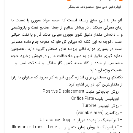
ابزار دقیق
,
دبی سنج
,
محصولات
,
نمایشگر
فلو متر یا دبی سنج وسیله ایست که حجم مواد عبوری را نسبت به
زمان معرفی میکند . در بیشتر صنایع از جمله صنایع نفت و پتروشیمی
و … دانستن مقدار دقیق فلوی عبوری سیالی مانند گاز و یا نفت حیاتی
است . توجه به این نکته که میزان کل فلو که معرف جرم ماده مصرفی
است در بسیاری موارد نظیر پروسه های صنعتی کاربرد دارد . همچنین
اندازه گیری دقیق فلو به دلیل ملاحظات مالی در فروش وخرید حجم
مشخصی از ماده و کالا مانند کنتور گاز خانگی و تبادلات نفتی و …
اهمیت ویژه ای دارد.
تکنیکنهای مختلفی برای اندازه گیری فلو به کار میرود که میتوان به پاره
از متداولترین آنها در زیر اشاره کرد .
– روش جابجائی مثبت Positive Displacement
– اوریفیس پلیت Orifice Plate
– روش توربینی Turbine
– روتامتری (variable area)
– آلتراسونیک با پدیده دوپلر Ultrasonic: Doppler
– آلتراسونیک با روش زمان انتقال و …. Ultrasonic: Transit Time,