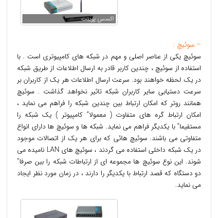
اکسس پوینت
– سوئیچ :
سوئيچ يکی از عناصر اصلی و مهم در شبکه های کامپيوتری است . با
استفاده از سوئيچ ، چندين کاربر قادر به ارسال اطلاعات از طريق شبکه
در يک لحظه خواهند بود. سرعت ارسال اطلاعات هر يک از کاربران بر
سرعت دستيابی ساير کاربران شبکه تاثير نخواهد گذاشت . سوئيچ
همانند روتر که امکان ارتباط بين چندين شبکه را فراهم می نمايد ،
امکان ارتباط گره های متفاوت ( معمولا” کامپيوتر ) يک شبکه را
مستقيما” با يکديگر فراهم می نمايد. شبکه ها و سوئيچ ها دارای انواع
متفاوتی می باشند. سوئيچ هائی که برای هر يک از اتصالات موجود
در يک شبکه داخلی استفاده می گردند ، سوئيچ های LAN ناميده می
شوند. اين نوع سوئيچ ها مجموعه ای از ارتباطات شبکه را بين صرفا”
دو دستگاه که قصد ارتباط با يکديگر را دارند ، در زمان مورد نظر ايجاد
می نمايد.