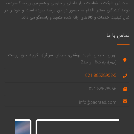
است.این شرکت با شناخت بازار داخلی و خارجی و همچنین روابط گسترده با
تولید کنندگان معتبر, اقدام به حضور در این عرصه نموده است و خود را در
قبال کیفیت خدمات و کالاهای ارائه شده متعهد و پاسخگو می داند.
تماس با ما
تهران، خیابان شهید بهشتی، خیابان سرافراز، کوچه حق پرست
(نهم)، پلاک6 ، واحد2
88528952-5 021
88528956 021
info@padraad.com