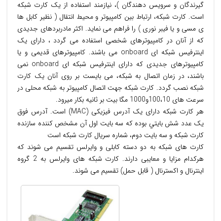
گيرندگان و سرويس دهندگان )، نيازمند استفاده از يک کارت شبکه
است. کارت شبکه، ارتباط بين کامپيوتر و محيط انتقال ( نظير کابل ها
ی مسی و يا فيبر نوری ) را فراهم می نمايد. اکثر مادربردهای جديدی
که از آنان در کامپيوترهای شخصی استفاده می گردد ، دارای يک
اينترفيس شبکه ای onboard می باشند. کامپيوترهای قديمی و يا
کامپيوترهای جديدی که دارای اينترفيس شبکه ای onboard نمی
باشند، در زمان اتصال به شبکه، می بايست بر روی آنان يک کارت
شبکه نصب گردد. کارت شبکه جهت اتصال کامپیوتر به شبکه محلی در
سرعت های 100،10و1000 مگا بیت بر ثانیه بکار میرود.
هر کارت شبکه دارای یک آدرس فیزیکی (MAC) است. آدرس فوق
يک عدد شش بايتي بوده که سه بايت اول آن مشخص کننده سازنده
کارت شبکه و سه بايت دوم، شماره سريال کارت شبکه است
کارت های شبکه به دو دسته کابلی و وایرلس تقسیم می شوند که
هرکدام مزایا و معایبی دارند. کارت شبکه های وایرلس به 2 گروه
اینترنال و اکسترنال ( قابل حمل) تقسیم می شوند.