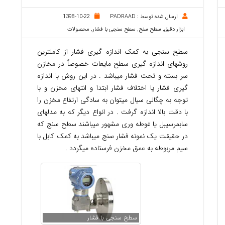
ارسال شده توسط :
PADRAAD
1398-10-22
آب و فاضلاب
ابزار دقیق
ابزار دقیق
,
سطح سنج
,
سطح سنجی با فشار
,
محصولات
صنایع غذایی
الکتریکال
سطح سنجی به کمک اندازه گیری فشار از کاملترین
روشهای اندازه گیری سطح مایعات خصوصاً در مخازن
سر بسته و تحت فشار میباشد . در این روش با اندازه
گیری فشار یا اختلاف فشار ابتدا و انتهای مخزن و با
توجه به چگالی سیال میتوان به سادگی ارتفاع مخزن را
با دقت بالا اندازه گرفت . در انواع دیگر که به مدلهای
سابمرسیبل یا غوطه وری مشهور میباشند سطح سنج که
در حقیقت یک نمونه فشار سنج میباشد به کمک کابل با
سیم مربوطه به عمق مخزن فرستاده میگردد .
سطح سنجی با فشار