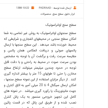
ارسال شده توسط :
PADRAAD
1398-10-22
ابزار دقیق
,
سطح سنج
,
محصولات
سطح سنج اولتراسونیک
سطح سنجهای اولتراسونیک به روش غیر تماسی به شما
امکان سطح سنجی در محیطهای انفجاری و شرایطی که
محیط خورنده باشد میدهد . این سطح سنجها با ارسال
پالسهای صوتی و دریافت انعکاس همان پالس و
مقایسه سرعت رفت و برگشت آن با توجه به مشخص
بودن سرعت صوت در محیط به راحتی و با دقت قابل
توجه در حدود چندین میلیمتر میتوانند ارتفاع سطح
مخازن را حتی تا طولهای 15 متر یا بیشتر اندازه گیری
کنند . از دیگر مزایای استفاده از این نمونه سطح سنجها ،
امکان ارسال سیگنال 4 تا 20 میلی آمپر به اتاق کنترل و
جهت مانیتورینگ یا رکورد گیری میباشد . در نمونه های
کامل این تجهیز خروجی سنسور به یک پانل کنترل
نصب شده و از طریق این پانل که در قست پائین