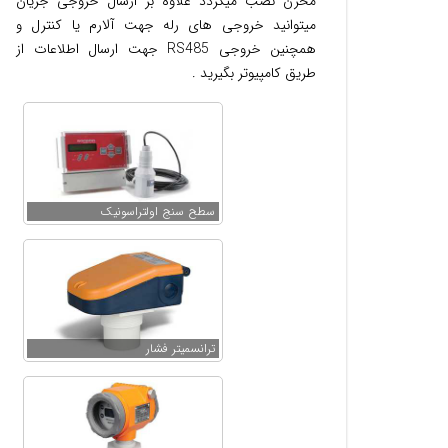
مخزن نصب میگردد علاوه بر ارسال خروجی جریان
میتوانید خروجی های رله جهت آلارم یا کنترل و
همچنین خروجی RS485 جهت ارسال اطلاعات از
طریق کامپیوتر بگیرید .
سطح سنج اولتراسونیک
ترانسمیتر فشار