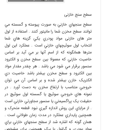
سطح سنج خازنی
سطح سنجهاي خازني به صورت پيوسته و گسسته مي
توانند سطح مخزن شما را مانيتور کنند . استفاده از لول
متر های خازنی مواد پودري يکي گزينه هاي شما
انتخاب لول سوئيچهاي خازني است . عملکرد اين لول
مترها همانگونه که از اسم آنها بر مي آيد بر اساس
خاصيت خازني که معمولا بين سطح مخزن و الکترود
سنسور برقرار مي شود مي باشد . هر چقدر مقدار مواد
بين الکترود و سطح مخزن بيشتر باشد خاصيت دي
الکتريک خازن بيشتر شده و بر اساس آن مي توان
خروجي متناسب با ارتفاع مخزن به دست آورد . در
نمونه هاي خروجي سوئيچ يا گسسته لول سوئيچ در
حقيقت يک پراگسيمتي يا سنسور مجاورتي خازني است
. از مزاياي اين روش اندازه گيري نبود قطعه متحرک و
همچنين پايداري عملکرد در مدت زمان طولاني است .
همان گونه که اشاره شد از سطح سنجهاي خازني براي
مواد پودري و گرانول يا پرک همچنين براي مشخص