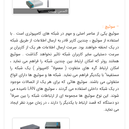
اکسس پوینت
– سوئیچ :
سوئيچ يکی از عناصر اصلی و مهم در شبکه های کامپيوتری است . با
استفاده از سوئيچ ، چندين کاربر قادر به ارسال اطلاعات از طريق شبکه
در يک لحظه خواهند بود. سرعت ارسال اطلاعات هر يک از کاربران بر
سرعت دستيابی ساير کاربران شبکه تاثير نخواهد گذاشت . سوئيچ
همانند روتر که امکان ارتباط بين چندين شبکه را فراهم می نمايد ،
امکان ارتباط گره های متفاوت ( معمولا” کامپيوتر ) يک شبکه را
مستقيما” با يکديگر فراهم می نمايد. شبکه ها و سوئيچ ها دارای انواع
متفاوتی می باشند. سوئيچ هائی که برای هر يک از اتصالات موجود
در يک شبکه داخلی استفاده می گردند ، سوئيچ های LAN ناميده می
شوند. اين نوع سوئيچ ها مجموعه ای از ارتباطات شبکه را بين صرفا”
دو دستگاه که قصد ارتباط با يکديگر را دارند ، در زمان مورد نظر ايجاد
می نمايد.