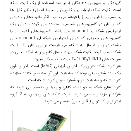
گيرندگان و سرويس دهندگان )، نيازمند استفاده از يک کارت شبکه
است. کارت شبکه، ارتباط بين کامپيوتر و محيط انتقال ( نظير کابل ها
ی مسی و يا فيبر نوری ) را فراهم می نمايد. اکثر مادربردهای جديدی
که از آنان در کامپيوترهای شخصی استفاده می گردد ، دارای يک
اينترفيس شبکه ای onboard می باشند. کامپيوترهای قديمی و يا
کامپيوترهای جديدی که دارای اينترفيس شبکه ای onboard نمی
باشند، در زمان اتصال به شبکه، می بايست بر روی آنان يک کارت
شبکه نصب گردد. کارت شبکه جهت اتصال کامپیوتر به شبکه محلی در
سرعت های 100،10و1000 مگا بیت بر ثانیه بکار میرود.
هر کارت شبکه دارای یک آدرس فیزیکی (MAC) است. آدرس فوق
يک عدد شش بايتي بوده که سه بايت اول آن مشخص کننده سازنده
کارت شبکه و سه بايت دوم، شماره سريال کارت شبکه است
کارت های شبکه به دو دسته کابلی و وایرلس تقسیم می شوند که
هرکدام مزایا و معایبی دارند. کارت شبکه های وایرلس به 2 گروه
اینترنال و اکسترنال ( قابل حمل) تقسیم می شوند.