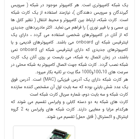
يک شبکه کامپیوتری است. هر کامپيوتر موجود در شبکه ( سرويس
گيرندگان و سرويس دهندگان )، نيازمند استفاده از يک کارت شبکه
است. کارت شبکه، ارتباط بين کامپيوتر و محيط انتقال ( نظير کابل ها
ی مسی و يا فيبر نوری ) را فراهم می نمايد. اکثر مادربردهای جديدی
که از آنان در کامپيوترهای شخصی استفاده می گردد ، دارای يک
اينترفيس شبکه ای onboard می باشند. کامپيوترهای قديمی و يا
کامپيوترهای جديدی که دارای اينترفيس شبکه ای onboard نمی
باشند، در زمان اتصال به شبکه، می بايست بر روی آنان يک کارت
شبکه نصب گردد. کارت شبکه جهت اتصال کامپیوتر به شبکه محلی در
سرعت های 100،10و1000 مگا بیت بر ثانیه بکار میرود.
هر کارت شبکه دارای یک آدرس فیزیکی (MAC) است. آدرس فوق
يک عدد شش بايتي بوده که سه بايت اول آن مشخص کننده سازنده
کارت شبکه و سه بايت دوم، شماره سريال کارت شبکه است
کارت های شبکه به دو دسته کابلی و وایرلس تقسیم می شوند که
هرکدام مزایا و معایبی دارند. کارت شبکه های وایرلس به 2 گروه
اینترنال و اکسترنال ( قابل حمل) تقسیم می شوند.