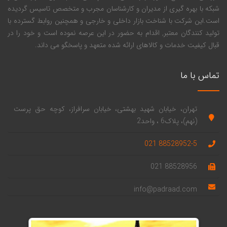
شبکه با بهره گیری از مدیران و کارشناسان مجرب و متخصص تاسیس گردیده
است.این شرکت با شناخت بازار داخلی و خارجی و همچنین روابط گسترده با
تولید کنندگان معتبر, اقدام به حضور در این عرصه نموده است و خود را در
قبال کیفیت خدمات و کالاهای ارائه شده متعهد و پاسخگو می داند.
تماس با ما
تهران، خیابان شهید بهشتی، خیابان سرافراز، کوچه حق پرست
(نهم)، پلاک6 ، واحد2
88528952-5 021
88528956 021
info@padraad.com