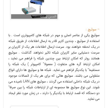
اکسس پوینت
– سوئیچ :
سوئيچ يکی از عناصر اصلی و مهم در شبکه های کامپيوتری است . با
استفاده از سوئيچ ، چندين کاربر قادر به ارسال اطلاعات از طريق شبکه
در يک لحظه خواهند بود. سرعت ارسال اطلاعات هر يک از کاربران بر
سرعت دستيابی ساير کاربران شبکه تاثير نخواهد گذاشت . سوئيچ
همانند روتر که امکان ارتباط بين چندين شبکه را فراهم می نمايد ،
امکان ارتباط گره های متفاوت ( معمولا” کامپيوتر ) يک شبکه را
مستقيما” با يکديگر فراهم می نمايد. شبکه ها و سوئيچ ها دارای انواع
متفاوتی می باشند. سوئيچ هائی که برای هر يک از اتصالات موجود
در يک شبکه داخلی استفاده می گردند ، سوئيچ های LAN ناميده می
شوند. اين نوع سوئيچ ها مجموعه ای از ارتباطات شبکه را بين صرفا”
دو دستگاه که قصد ارتباط با يکديگر را دارند ، در زمان مورد نظر ايجاد
می نمايد.