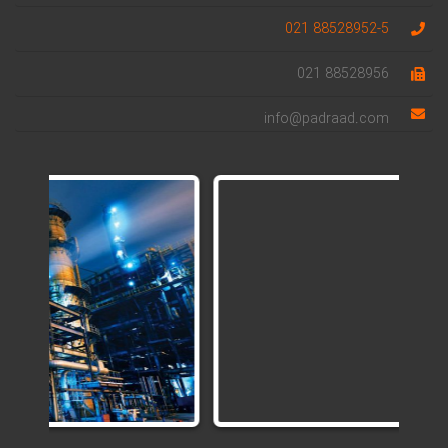
88528952-5 021
88528956 021
info@padraad.com