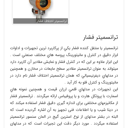
ترانسمیتر اختلاف فشار
ترانسمیتر فشار
ترانسميتر یا منتقل کننده فشار يكي از پركاربرد ترين تجهيزات و اداوات
ابزار دقيق در كنترل و مانيتورينگ پروسه هاي مختلف صنعتي است .
اين ابزار علاوه بر اين كه در كنترل فشار و نمايش مقادير آن كاربرد دارد
ميتواند به عنوان ترانسميتر مقادیر سطح مايعات در مخازن و همچنين
در مدلهاي ديفرنيسيالي كه همان ترانسميتر اختلاف فشار نام دارد در
مانيتورينگ و کنترل فلو به كار آید .
اين تجهيزات در مدلهاي قلمي ارزان قيمت و همچنين نمونه هاي
اسمارت با پروتكل هارت و یا پروفیباس ارائه ميگردند . ترانسمیتر فشار
از مکانیزمهای مختلفی برای اندازه گیری دقیق فشار استفاده میکند که
در دیتا شیب و یا اطلاعات فنی تجهیز به آن اشاره گردیده است که
البته در بشتر مدلهای از نوع استرین گیج در المان سنسور ترانسمیتر
استفاده میگردد . مورد دیگر دقت این تجیزات است که در مدلهای