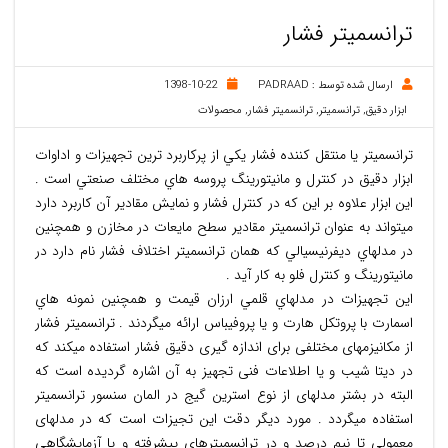
ترانسمیتر فشار
ارسال شده توسط :
PADRAAD
1398-10-22
ابزار دقیق
,
ترانسمیتر
,
ترانسمیتر فشار
,
محصولات
ترانسميتر یا منتقل کننده فشار يكي از پركاربرد ترين تجهيزات و اداوات
ابزار دقيق در كنترل و مانيتورينگ پروسه هاي مختلف صنعتي است .
اين ابزار علاوه بر اين كه در كنترل فشار و نمايش مقادير آن كاربرد دارد
ميتواند به عنوان ترانسميتر مقادیر سطح مايعات در مخازن و همچنين
در مدلهاي ديفرنيسيالي كه همان ترانسميتر اختلاف فشار نام دارد در
مانيتورينگ و کنترل فلو به كار آید .
اين تجهيزات در مدلهاي قلمي ارزان قيمت و همچنين نمونه هاي
اسمارت با پروتكل هارت و یا پروفیباس ارائه ميگردند . ترانسمیتر فشار
از مکانیزمهای مختلفی برای اندازه گیری دقیق فشار استفاده میکند که
در دیتا شیب و یا اطلاعات فنی تجهیز به آن اشاره گردیده است که
البته در بشتر مدلهای از نوع استرین گیج در المان سنسور ترانسمیتر
استفاده میگردد . مورد دیگر دقت این تجیزات است که در مدلهای
معمولی تا نیم درصد و در ترانسمیترهای پیشرفته و یا آزمایشگاهی