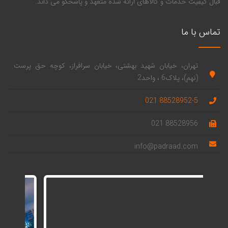
قبال کیفیت خدمات و کالاهای ارائه شده متعهد و پاسخگو می داند.
تماس با ما
تهران، خیابان شهید بهشتی، خیابان سرافراز، کوچه حق پرست
(نهم)، پلاک6 ، واحد2
88528952-5 021
88528956 021
info@padraad.com