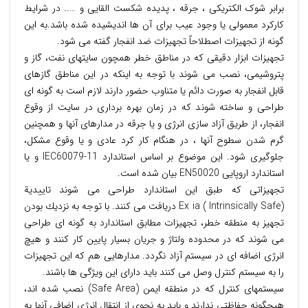
برابر شوک الکتریکی ، جرقه ، پدیده شکست القایی و ….. در شرایط
کارکرد معمولی یا وجود عیب برای آن ها اندیشیده شده باشد.به این
گونه از تجهیزات اصطلاحاً تجهیزات ضد انفجار گفته می شود.
تجهیزات ابزار دقیقی كه در مناطق خطر همچون سایتهای نفت، گاز و
پتروشیمی، نصب می شوند با توجه به اینكه در این مناطق گازهای
قابل انفجار به صورت دائم یا متناوب حضور دارند لازم است به گونه ای
طراحی و ساخته شوند كه در زمان بهره برداری در سایت از وقوع
انفجار، از طریق آزاد سازی انرژی و یا جرقه در مدارهای آنها و همچنین
گرم شدن سطوح آنها ، در هنگام كار كرد عادی و یا وقوع مشكل،
جلوگیری شود. این موضوع بر اساس استاندارد IEC60079-11 و یا
استاندارد اروپایی EN50020 بیان شده است.
تجهیزاتی كه طبق این استاندارد طراحی می شوند تاییدیة
(Intrinsically Safe ) Ex ia دریافت می كنند. با توجه به نزدیك بودن
تجهیز به منطقه خطر، تجهیزات مطابق استاندارد به گونه ای طراحی
می شوند كه در محدوده ولتاژ و جریان بسیار پایین كار كنند و هیچ
انرژی اضافه ای در سیستم آزاد نگردد. مدارهایی هم كه این تجهیزات
را به سیستم كنترل وصل می كنند باید دارای این ویژگی ها باشند.
سیستمهای كنترل كه در منطقه ایمن (Safe Area) نصب شده اند،
هیچگونه حفاظتی ندارند و باید به نحوی از انتقال انرژی اضافی آنها به