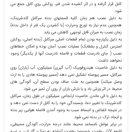
کابل قرار گرفته و در اثر کشيده شدن فنر، روکش روي کابل جمع می
شود.
به دلیل نصب هم زمان کلیه قسمتهای بدنه سرکابل کلدشرینک،
همچنین عدم نیاز به تورچ وحرارت (با کشیدن یک فنر از داخل بدنه)
زمان نصب به میزان قابل توجهی کاهش می یابد.
به دلیل یکپارچه بودن تمام قطعات اصلی سرکابل (بدنه اصلی، روکش
استرس کنترل و بشقابک) عملیات نصب آسان بوده و امکان خطاهای
نصب ( جای نادرست قطعات و فاصله نادرست آنها از یکدیگر) وجود
نخواهد داشت.
به دلیل خاصیت هیدروفوبیک (آب گیری) سیلیکون، آب (باران) روی
سرکابل، مسیر پیوسته تشکیل نمی دهد (مسیر پیوسته هادی را به ارت
وصل میکند) همچنین به علت صاف بودن سطح آن، آلودگی های
محیط در اثر وزش باد و یا بارش باران از روی آن تمیز می شود.
به دلیل با قی ماندن خاصیت ارتجاعی سیلیکون در طول زمان، سرکابل
کلدشرینک با تغییر دما، چسبندگی خود را به کابل از دست نمی دهد و
در نتیجه انقباض و انبساط سبب به وجود آمدن فاصله هوایی زیر بدنه
و ایجاد ترک در بدنه نمی شود.
در برابر عوامل نامساعد محیط مانند درجه حرارت، آلودگی محیطی،
اشعه UV، رطوبت خصوصا رطوبت آغشته به نمک، گاز ازن و غیره