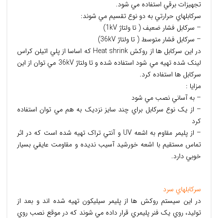
تجهيزات برقي استفاده مي شود.
سرکابلهاي حرارتي به دو نوع تقسيم مي شوند:
– سرکابل فشار ضعيف ( تا ولتاژ 1kV)
– سرکابل فشار متوسط ( تا ولتاژ 36kV)
در اين سرکابل ها از روکش Heat shrink که اساسا از پلي اتيلن کراس
لينک شده تهيه مي شود استفاده شده و تا ولتاژ 36kV مي توان از اين
سرکابل ها استفاده کرد.
مزايا :
– به آساني نصب مي شود
– از يک نوع سرکابل براي چند سايز نزديک به هم مي توان استفاده
کرد
– از پليمر مقاوم به اشعه UV و آنتي تراک تهيه شده است که در اثر
تماس مستقيم با اشعه خورشيد آسيب نديده و مقاومت عايقي بسيار
خوبي دارد.
سرکابلهاي سرد
در اين سيستم روکش ها از پليمر سيليکون تهيه شده اند و بعد از
توليد، روي يک فنر پليمري قرار داده مي شوند که در موقع نصب روي