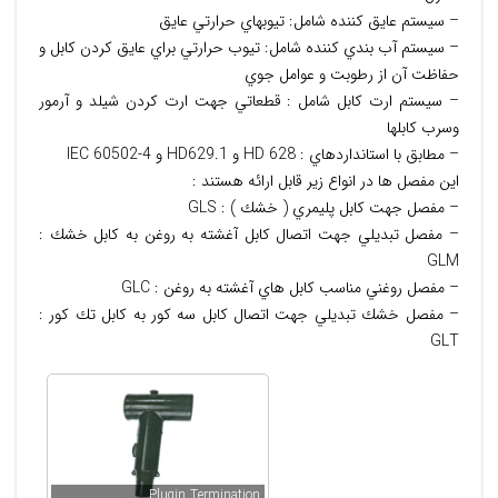
– سيستم عايق كننده شامل: تيوبهاي حرارتي عايق
– سيستم آب بندي كننده شامل: تيوب حرارتي براي عايق كردن كابل و
حفاظت آن از رطوبت و عوامل جوي
– سيستم ارت كابل شامل : قطعاتي جهت ارت كردن شيلد و آرمور
وسرب كابلها
– مطابق با استانداردهاي : HD 628 و HD629.1 و IEC 60502-4
اين مفصل ها در انواع زير قابل ارائه هستند :
– مفصل جهت كابل پليمري ( خشك ) : GLS
– مفصل تبديلي جهت اتصال كابل آغشته به روغن به كابل خشك :
GLM
– مفصل روغني مناسب كابل هاي آغشته به روغن : GLC
– مفصل خشك تبديلي جهت اتصال كابل سه كور به كابل تك كور :
GLT
Plugin Termination