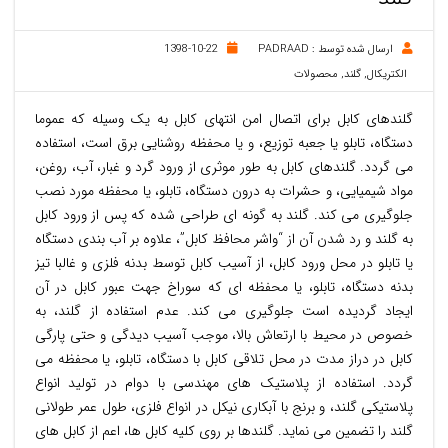
ارسال شده توسط :
PADRAAD
1398-10-22
الکتریکال
,
گلند
,
محصولات
گلندهای کابل برای اتصال امن انتهای کابل به یک وسیله که عموما
دستگاه، تابلو یا جعبه توزیع، و یا محفظه روشنایی برق است، استفاده
می گردد. گلندهای کابل به طور موثری از ورود گرد و غبار، آب، روغن،
مواد شیمیایی، و حشرات به درون دستگاه، تابلو، یا محفظه مورد نصب
جلوگیری می کند. گلند به گونه ای طراحی شده که پس از ورود کابل
به گلند و رد شدن آن از “واشر محافظ کابل”، علاوه بر آب بندی دستگاه
یا تابلو در محل ورود کابل، از آسیب کابل توسط بدنه فلزی و غالبا تیز
بدنه دستگاه، تابلو، یا محفظه ای که سوراخ جهت عبور کابل در آن
ایجاد گردیده است جلوگیری می کند. عدم استفاده از گلند، به
خصوص در محیط با ارتعاش بالا، موجب آسیب دیدگی و حتی پارگی
کابل در دراز مدت در محل تلاقی کابل با دستگاه، تابلو، یا محفظه می
گردد. استفاده از پلاستیک های مهندسی با دوام در تولید انواع
پلاستیکی گلند، و برنج با آبکاری نیکل در انواع فلزی، طول عمر طولانی
گلند را تضمین می نماید. گلندها بر روی کلیه کابل ها، اعم از کابل های