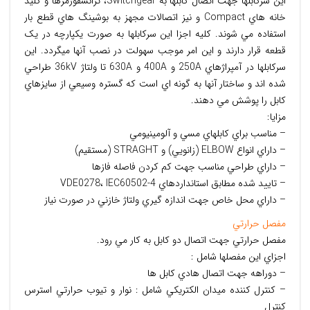
اين سرکابلها جهت اتصال کابلها به Switchgear، ترانسفورمرها و کليد
خانه هاي Compact و نيز اتصالات مجهز به بوشينگ هاي قطع بار
استفاده مي شوند. کليه اجزا اين سرکابلها به صورت يکپارچه در يک
قطعه قرار دارند و اين امر موجب سهولت در نصب آنها ميگردد. اين
سرکابلها در آمپراژهاي 250A و 400A و 630A تا ولتاژ 36kV طراحي
شده اند و ساختار آنها به گونه اي است که گستره وسيعي از سايزهاي
کابل را پوشش مي دهند.
مزايا:
– مناسب براي کابلهاي مسي و آلومينيومي
– داراي انواع ELBOW (زانويي) و STRAGHT (مستقيم)
– داراي طراحي مناسب جهت کم کردن فاصله فازها
– تاييد شده مطابق استانداردهاي VDE0278، IEC60502-4
– داراي محل خاص جهت اندازه گيري ولتاژ خازني در صورت نياز
مفصل حرارتي
مفصل حرارتي جهت اتصال دو كابل به كار مي رود.
اجزاي اين مفصلها شامل :
– دوراهه جهت اتصال هادي كابل ها
– كنترل كننده ميدان الكتريكي شامل : نوار و تيوب حرارتي استرس
كنترل