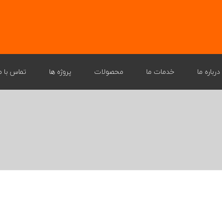
درباره ما
خدمات ما
محصولات
پروژه ها
تماس با م
پیام مدیر عامل
صنایع نفت، گاز و پتروشیمی
سیستم دوربین های مدار بسته CCTV
درباره شرکت
صنایع نیروگاهی
سیستم تلفن (PABX)
نمایندگی ها
صنایع فولادی
شبکه
پس
گواهینامه ها
صنایع سیمان
سیستم های انتقال نوری SDH
اک
صنایع ریلی
سیستم صوت(PAGA)
صنایع دریایی
ایمنی
سیس