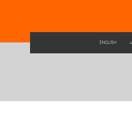
ا
ENGLISH
یو
تیو
تم F & G