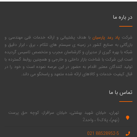
در باره ما
شرکت
پاد رعد پارسیان
با هدف پشتیبانی و ارائه خدمات فنی مهندسی و
بازرگانی به صنایع کشور در زمینه ی سیستم های تلکام ، برق ، ابزار دقیق و
شبکه با بهره گیری از مدیران و کارشناسان مجرب و متخصص تاسیس گردیده
است.این شرکت با شناخت بازار داخلی و خارجی و همچنین روابط گسترده با
تولید کنندگان معتبر, اقدام به حضور در این عرصه نموده است و خود را در
قبال کیفیت خدمات و کالاهای ارائه شده متعهد و پاسخگو می داند.
تماس با ما
تهران، خیابان شهید بهشتی، خیابان سرافراز، کوچه حق پرست
(نهم)، پلاک6 ، واحد2
88528952-5 021