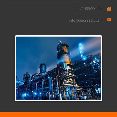
88528956 021
info@padraad.com