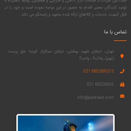
است.این شرکت با شناخت بازار داخلی و خارجی و همچنین روابط گسترده با
تولید کنندگان معتبر, اقدام به حضور در این عرصه نموده است و خود را در
قبال کیفیت خدمات و کالاهای ارائه شده متعهد و پاسخگو می داند.
تماس با ما
تهران، خیابان شهید بهشتی، خیابان سرافراز، کوچه حق پرست
(نهم)، پلاک6 ، واحد2
88528952-5 021
88528956 021
info@padraad.com