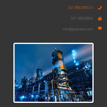
88528952-5 021
88528956 021
info@padraad.com