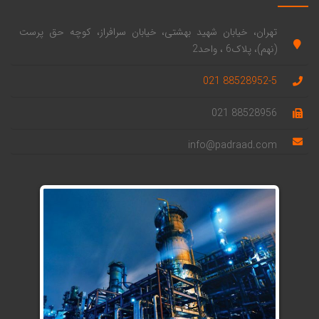
تهران، خیابان شهید بهشتی، خیابان سرافراز، کوچه حق پرست
(نهم)، پلاک6 ، واحد2
88528952-5 021
88528956 021
info@padraad.com